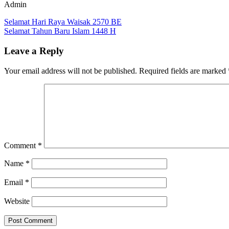
Admin
Post
Previous
#indonesia
Selamat Hari Raya Waisak 2570 BE
#pancasila
#swadesi
Post:
Next
Selamat Tahun Baru Islam 1448 H
navigation
Post:
Leave a Reply
Your email address will not be published.
Required fields are marked
Comment
*
Name
*
Email
*
Website