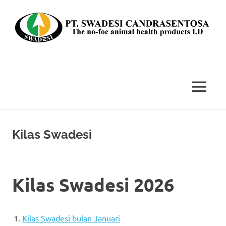
Skip
to
content
The
no-
foe
MENU
animal
health
products
I.D
Kilas Swadesi
Kilas Swadesi 2026
Kilas Swadesi bulan Januari