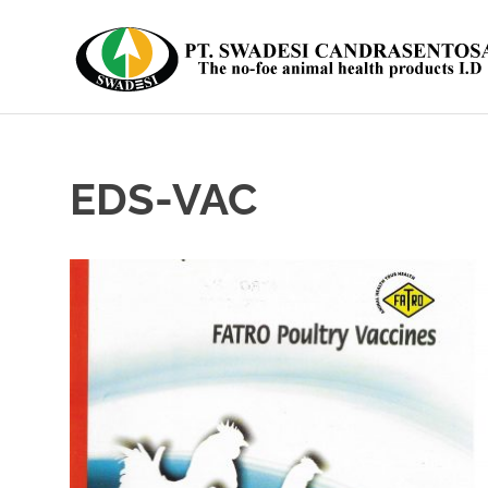
Skip
to
content
The
no-
foe
animal
EDS-VAC
health
products
I.D