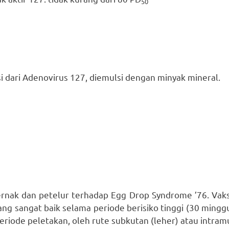
50
si dari Adenovirus 127, diemulsi dengan minyak mineral.
nak dan petelur terhadap Egg Drop Syndrome ’76. Vaksi
g sangat baik selama periode berisiko tinggi (30 minggu
eriode peletakan, oleh rute subkutan (leher) atau intram