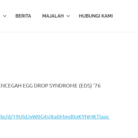
R
BERITA
MAJALAH
HUBUNGI KAMI
ENCEGAH EGG DROP SYNDROME (EDS) ’76
m/file/d/19UldJyW0G4sjXa0Mmd0oKYNMKTlaoc