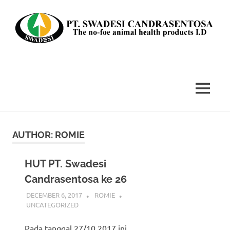
Skip
to
content
The
no-
foe
MENU
animal
health
products
I.D
AUTHOR:
ROMIE
HUT PT. Swadesi
Candrasentosa ke 26
DECEMBER 6, 2017
ROMIE
UNCATEGORIZED
Pada tanggal 27/10 2017 ini