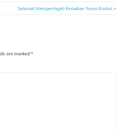
Next
Selamat Memperingati Kenaikan Yesus Kristus
Post:
elds are marked
*