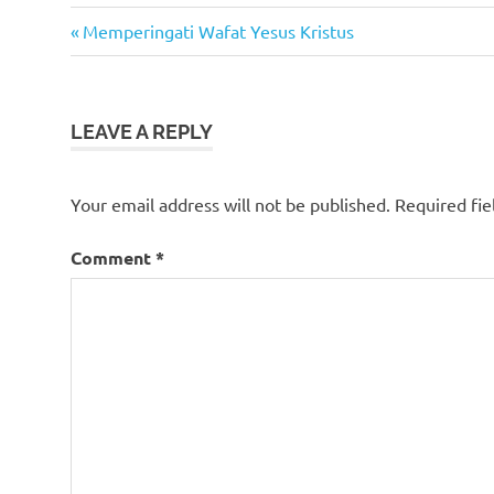
#haribesar
Previous
Post
Memperingati Wafat Yesus Kristus
#hariburuh
Post:
navigation
LEAVE A REPLY
Your email address will not be published.
Required fi
Comment
*