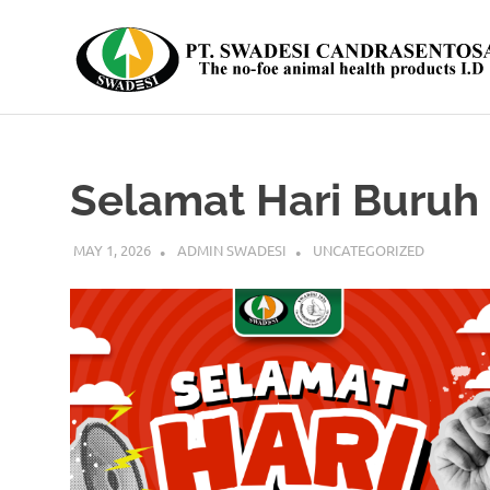
Skip
to
content
The
no-
foe
animal
Selamat Hari Buruh 
health
products
I.D
MAY 1, 2026
ADMIN SWADESI
UNCATEGORIZED