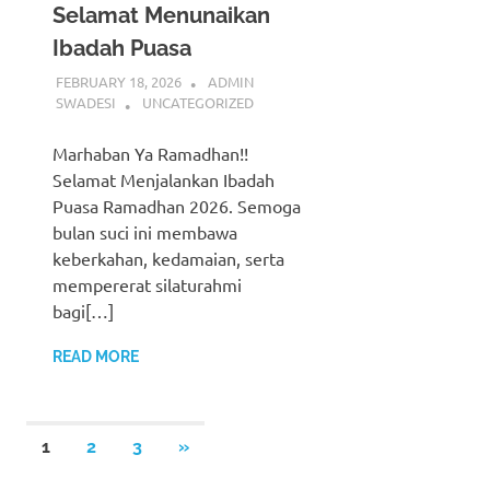
Selamat Menunaikan
Ibadah Puasa
FEBRUARY 18, 2026
ADMIN
SWADESI
UNCATEGORIZED
Marhaban Ya Ramadhan!!
Selamat Menjalankan Ibadah
Puasa Ramadhan 2026. Semoga
bulan suci ini membawa
keberkahan, kedamaian, serta
mempererat silaturahmi
bagi[…]
READ MORE
Posts
NEXT
1
2
3
»
POSTS