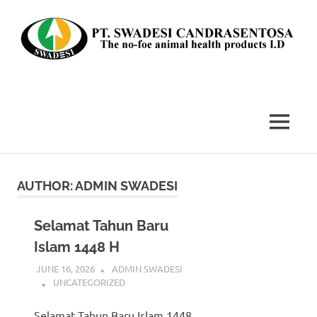
Skip
to
content
The
no-
foe
MENU
animal
health
products
I.D
AUTHOR:
ADMIN SWADESI
Selamat Tahun Baru
Islam 1448 H
JUNE 16, 2026
ADMIN SWADESI
UNCATEGORIZED
Selamat Tahun Baru Islam 1448