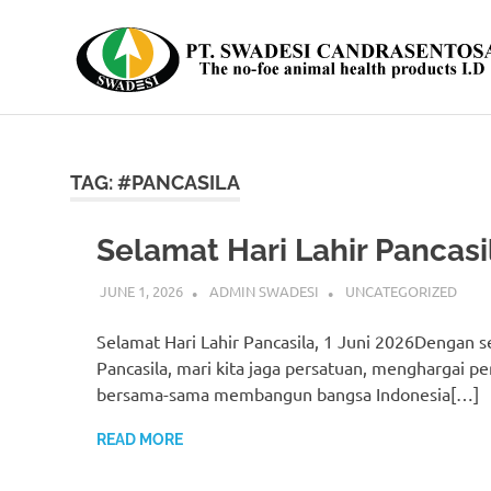
Skip
to
content
The
no-
foe
animal
TAG:
#PANCASILA
health
products
Selamat Hari Lahir Pancasi
I.D
JUNE 1, 2026
ADMIN SWADESI
UNCATEGORIZED
Selamat Hari Lahir Pancasila, 1 Juni 2026Dengan 
Pancasila, mari kita jaga persatuan, menghargai p
bersama-sama membangun bangsa Indonesia[…]
READ MORE