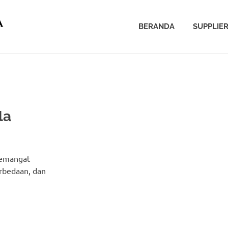
BERANDA
SUPPLIE
la
semangat
erbedaan, dan