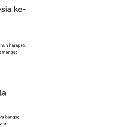
sia ke-
enuh harapan.
 semangat
la
iwa bangsa.
alam