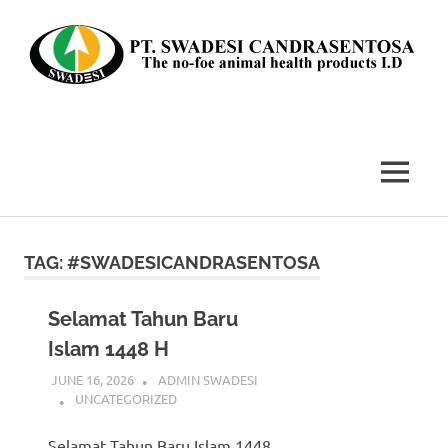
Skip
to
content
The
no-
foe
MENU
animal
health
products
I.D
TAG:
#SWADESICANDRASENTOSA
Selamat Tahun Baru
Islam 1448 H
JUNE 16, 2026
ADMIN SWADESI
UNCATEGORIZED
Selamat Tahun Baru Islam 1448