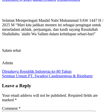
Selamat Memperingati Maulid Nabi Muhammad SAW 1447 H /
2025 M “Mari kita jadikan momen ini sebagai pengingat untuk
meneladani akhlak, perjuangan, dan kasih sayang Rasulullah
Shallallahu `alaihi Wa Sallam dalam kehidupan sehari-hari”
Salam sehat
Admin
Post
Previous
#haribesar
Dirgahayu Republik Indonesia ke-80 Tahun
#islam
#maulidnabi
#swadesi
#swadesicandrasentosa
Post:
Next
Seminar Umum PT. Swadesi Candrasentosa & Biopharm
navigation
Post:
Leave a Reply
Your email address will not be published.
Required fields are
marked
*
Comment
*