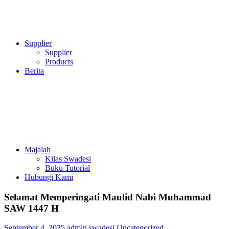
Supplier
Supplier
Products
Berita
Majalah
Kilas Swadesi
Buku Tutorial
Hubungi Kami
Selamat Memperingati Maulid Nabi Muhammad
SAW 1447 H
September 4, 2025
admin swadesi
Uncategorized